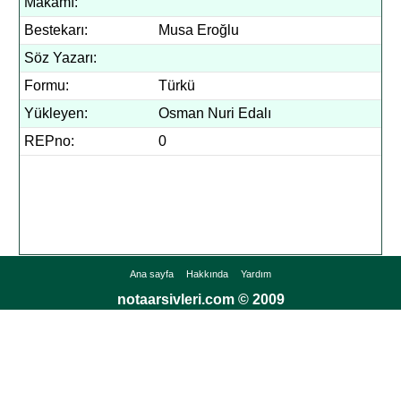
Makamı:
Bestekarı:
Musa Eroğlu
Söz Yazarı:
Formu:
Türkü
Yükleyen:
Osman Nuri Edalı
REPno:
0
Ana sayfa
Hakkında
Yardım
notaarsivleri.com © 2009