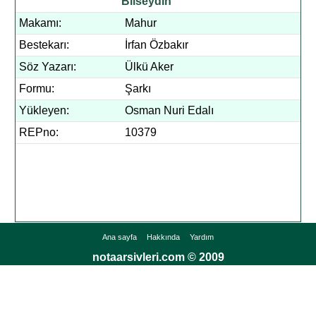
Bilseydin
Makamı:
Mahur
Bestekarı:
İrfan Özbakır
Söz Yazarı:
Ülkü Aker
Formu:
Şarkı
Yükleyen:
Osman Nuri Edalı
REPno:
10379
Ana sayfa
Hakkında
Yardım
notaarsivleri.com © 2009