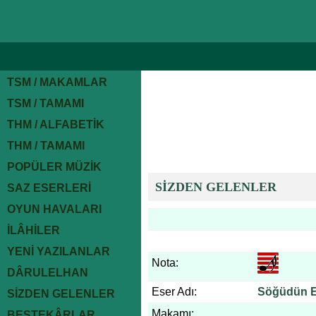
TSM / MAKAMLAR
TSM / TAMAMI
THM / ALFABETİK
THM / TAMAMI
POPÜLER MÜZİK
SİZDEN GELENLER
SAZ ESERLERİ
OYUN HAVALARI
İLÂHİLER
YENİ YAZILANLAR
Nota:
DÂRULELHAN
Eser Adı:
Söğüdün E
SİZDEN GELENLER
Makamı:
BESTEKÂRLAR