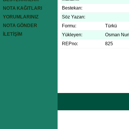
Bestekarı:
NOTA KAĞITLARI
YORUMLARINIZ
Söz Yazarı:
NOTA GÖNDER
Formu:
Türkü
İLETİŞİM
Yükleyen:
Osman Nuri
REPno:
825