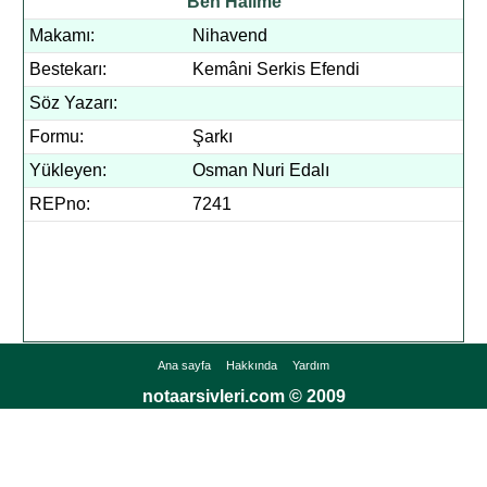
Ben Hâlime
Makamı:
Nihavend
Bestekarı:
Kemâni Serkis Efendi
Söz Yazarı:
Formu:
Şarkı
Yükleyen:
Osman Nuri Edalı
REPno:
7241
Ana sayfa
Hakkında
Yardım
notaarsivleri.com © 2009