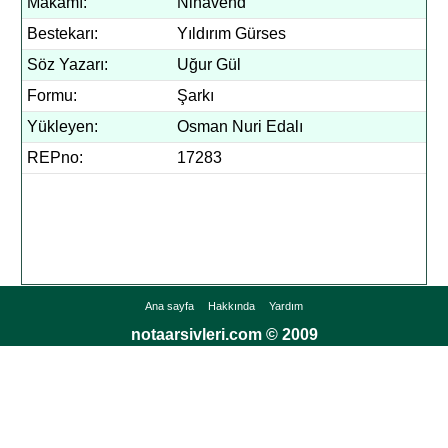
Makamı:
Nihavend
Bestekarı:
Yıldırım Gürses
Söz Yazarı:
Uğur Gül
Formu:
Şarkı
Yükleyen:
Osman Nuri Edalı
REPno:
17283
Ana sayfa
Hakkında
Yardım
notaarsivleri.com © 2009