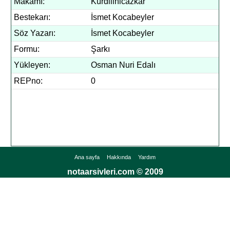
Makamı:
Kürdilihicazkar
Bestekarı:
İsmet Kocabeyler
Söz Yazarı:
İsmet Kocabeyler
Formu:
Şarkı
Yükleyen:
Osman Nuri Edalı
REPno:
0
Ana sayfa
Hakkında
Yardım
notaarsivleri.com © 2009