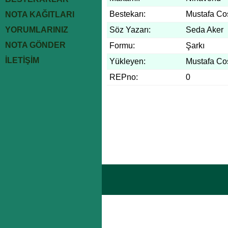
Bestekarı:
Mustafa Co
NOTA KAĞITLARI
YORUMLARINIZ
Söz Yazarı:
Seda Aker
NOTA GÖNDER
Formu:
Şarkı
İLETİŞİM
Yükleyen:
Mustafa Co
REPno:
0