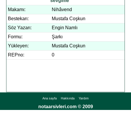
sevgime
Makamı:
Nihâvend
Bestekarı:
Mustafa Coşkun
Söz Yazarı:
Engin Namlı
Formu:
Şarkı
Yükleyen:
Mustafa Coşkun
REPno:
0
Ana sayfa
Hakkında
Yardım
notaarsivleri.com © 2009