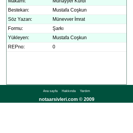
Makamı:
Muhayyer Kürdî
Bestekarı:
Mustafa Coşkun
Söz Yazarı:
Münevver İmrat
Formu:
Şarkı
Yükleyen:
Mustafa Coşkun
REPno:
0
Ana sayfa
Hakkında
Yardım
notaarsivleri.com © 2009