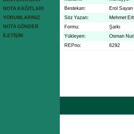
Bestekarı:
Erol Sayan
NOTA KAĞITLARI
YORUMLARINIZ
Söz Yazarı:
Mehmet Er
NOTA GÖNDER
Formu:
Şarkı
İLETİŞİM
Yükleyen:
Osman Nuri
REPno:
6292