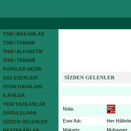
TSM / MAKAMLAR
TSM / TAMAMI
THM / ALFABETİK
THM / TAMAMI
POPÜLER MÜZİK
SİZDEN GELENLER
SAZ ESERLERİ
OYUN HAVALARI
İLÂHİLER
YENİ YAZILANLAR
Nota:
DÂRULELHAN
Eser Adı:
Her Hâlinl
SİZDEN GELENLER
Makamı:
Muhayyer
BESTEKÂRLAR