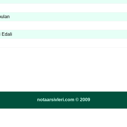
bulan
 Edali
notaarsivleri.com © 2009