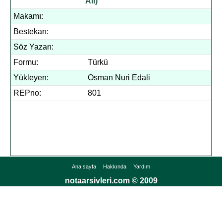
Ali)
Makamı:
Bestekarı:
Söz Yazarı:
Formu:
Türkü
Yükleyen:
Osman Nuri Edali
REPno:
801
Ana sayfa
Hakkında
Yardım
notaarsivleri.com © 2009