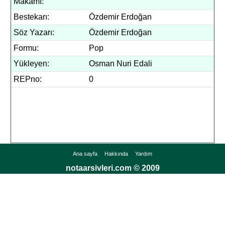
Makamı:
Bestekarı:
Özdemir Erdoğan
Söz Yazarı:
Özdemir Erdoğan
Formu:
Pop
Yükleyen:
Osman Nuri Edali
REPno:
0
Ana sayfa
Hakkında
Yardım
notaarsivleri.com © 2009