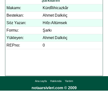
Şarkılarım
Makamı:
Kürdîlihicazkâr
Bestekarı:
Ahmet Dalkılıç
Söz Yazarı:
Hıfzı Altümsek
Formu:
Şarkı
Yükleyen:
Ahmet Dalkılıç
REPno:
0
Ana sayfa
Hakkında
Yardım
notaarsivleri.com © 2009