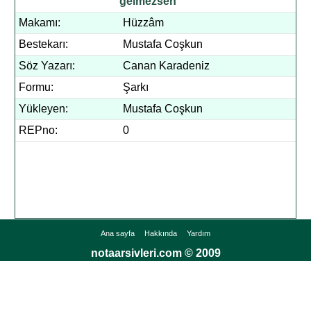
gelmezsen
Makamı:
Hüzzâm
Bestekarı:
Mustafa Coşkun
Söz Yazarı:
Canan Karadeniz
Formu:
Şarkı
Yükleyen:
Mustafa Coşkun
REPno:
0
Ana sayfa
Hakkında
Yardım
notaarsivleri.com © 2009