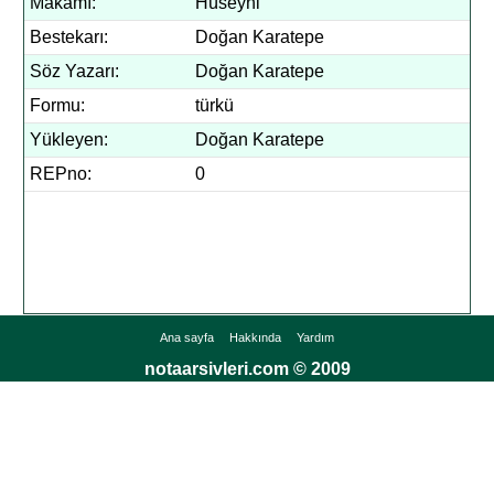
Makamı:
Hüseyni
Bestekarı:
Doğan Karatepe
Söz Yazarı:
Doğan Karatepe
Formu:
türkü
Yükleyen:
Doğan Karatepe
REPno:
0
Ana sayfa
Hakkında
Yardım
notaarsivleri.com © 2009