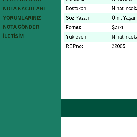
Bestekarı:
Nihat İncek
NOTA KAĞITLARI
YORUMLARINIZ
Söz Yazarı:
Ümit Yaşar
NOTA GÖNDER
Formu:
Şarkı
İLETİŞİM
Yükleyen:
Nihat İncek
REPno:
22085