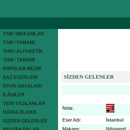
TSM / MAKAMLAR
TSM / TAMAMI
THM / ALFABETİK
THM / TAMAMI
POPÜLER MÜZİK
SİZDEN GELENLER
SAZ ESERLERİ
OYUN HAVALARI
İLÂHİLER
YENİ YAZILANLAR
Nota:
DÂRULELHAN
Eser Adı:
İstanbul
SİZDEN GELENLER
Makamı:
Nihavend
BESTEKÂRLAR