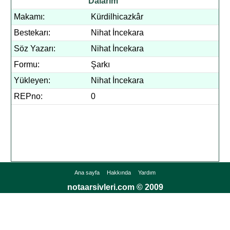
Dalarım
Makamı:
Kürdilhicazkâr
Bestekarı:
Nihat İncekara
Söz Yazarı:
Nihat İncekara
Formu:
Şarkı
Yükleyen:
Nihat İncekara
REPno:
0
Ana sayfa
Hakkında
Yardım
notaarsivleri.com © 2009