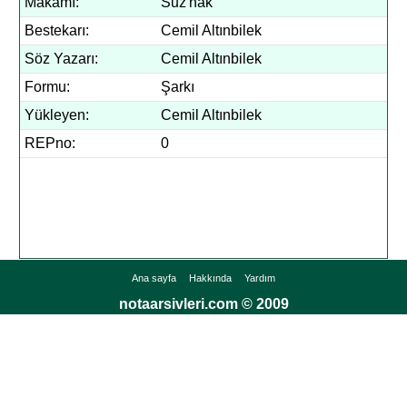
Makamı:
Suz'nak
Bestekarı:
Cemil Altınbilek
Söz Yazarı:
Cemil Altınbilek
Formu:
Şarkı
Yükleyen:
Cemil Altınbilek
REPno:
0
Ana sayfa
Hakkında
Yardım
notaarsivleri.com © 2009