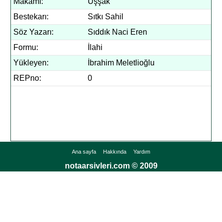
Makamı:
Uşşak
Bestekarı:
Sıtkı Sahil
Söz Yazarı:
Sıddık Naci Eren
Formu:
İlahi
Yükleyen:
İbrahim Meletlioğlu
REPno:
0
Ana sayfa
Hakkında
Yardım
notaarsivleri.com © 2009