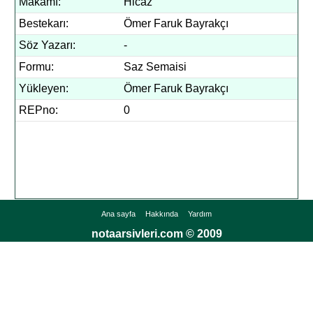
Makamı:
Hicaz
Bestekarı:
Ömer Faruk Bayrakçı
Söz Yazarı:
-
Formu:
Saz Semaisi
Yükleyen:
Ömer Faruk Bayrakçı
REPno:
0
Ana sayfa
Hakkında
Yardım
notaarsivleri.com © 2009