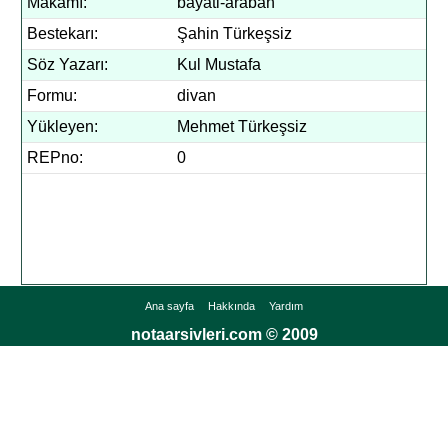
Makamı:
bayati-araban
Bestekarı:
Şahin Türkeşsiz
Söz Yazarı:
Kul Mustafa
Formu:
divan
Yükleyen:
Mehmet Türkeşsiz
REPno:
0
Ana sayfa
Hakkında
Yardım
notaarsivleri.com © 2009