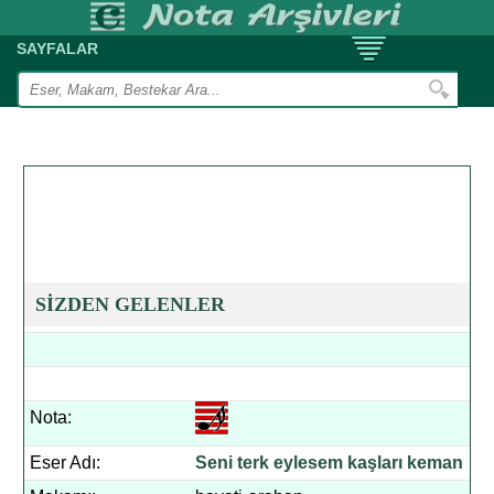
SAYFALAR
SİZDEN GELENLER
Nota:
Eser Adı:
Seni terk eylesem kaşları keman