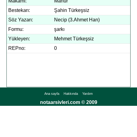
Makamı:
Mahur
Bestekarı:
Şahin Türkeşsiz
Söz Yazarı:
Necip (3.Ahmet Han)
Formu:
şarkı
Yükleyen:
Mehmet Türkeşsiz
REPno:
0
Ana sayfa
Hakkında
Yardım
notaarsivleri.com © 2009