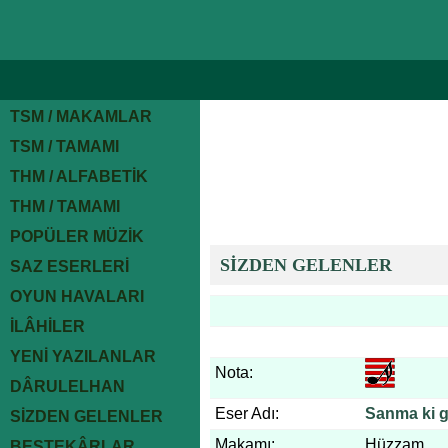
TSM / MAKAMLAR
TSM / TAMAMI
THM / ALFABETİK
THM / TAMAMI
POPÜLER MÜZİK
SİZDEN GELENLER
SAZ ESERLERİ
OYUN HAVALARI
İLÂHİLER
YENİ YAZILANLAR
Nota:
DÂRULELHAN
Eser Adı:
Sanma ki 
SİZDEN GELENLER
Makamı:
Hüzzam
BESTEKÂRLAR