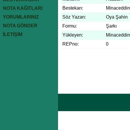
Bestekarı:
Minaceddin
NOTA KAĞITLARI
YORUMLARINIZ
Söz Yazarı:
Oya Şahin
NOTA GÖNDER
Formu:
Şarkı
İLETİŞİM
Yükleyen:
Minaceddin
REPno:
0