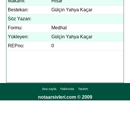
Makamı:
Hisar
Bestekarı:
Gülçin Yahya Kaçar
Söz Yazarı:
Formu:
Medhal
Yükleyen:
Gülçin Yahya Kaçar
REPno:
0
Ana sayfa
Hakkında
Yardım
notaarsivleri.com © 2009