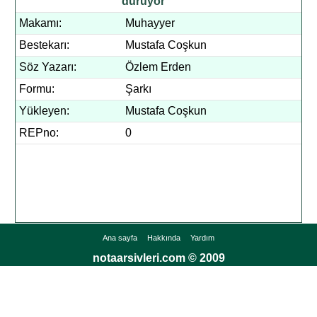
duruyor
Makamı:
Muhayyer
Bestekarı:
Mustafa Coşkun
Söz Yazarı:
Özlem Erden
Formu:
Şarkı
Yükleyen:
Mustafa Coşkun
REPno:
0
Ana sayfa
Hakkında
Yardım
notaarsivleri.com © 2009