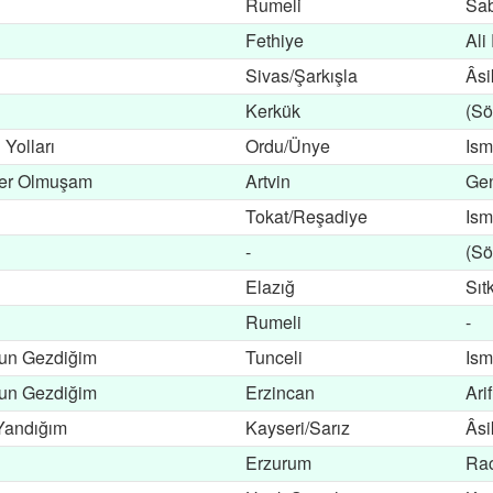
Rumeli
Sab
Fethiye
Ali
Sivas/Şarkışla
Âsi
Kerkük
(Sö
Yolları
Ordu/Ünye
Ism
er Olmuşam
Artvin
Gen
Tokat/Reşadiye
Ism
-
(Sö
Elazığ
Sıt
Rumeli
-
un Gezdiğim
Tunceli
Ism
un Gezdiğim
Erzincan
Ari
Yandığım
Kayseri/Sarız
Âsi
Erzurum
Rac