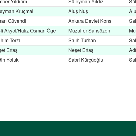
ber Yıldırım
Süleyman Yıldız
Sü
leyman Krüçmal
Aluş Nuş
Al
san Güvendi
Ankara Devlet Kons.
Sa
fi Akyol/Hafız Osman Öge
Muzaffer Sarısözen
Muz
ahim Terzi
Salih Turhan
Sal
et Ertaş
Neşet Ertaş
Adi
ih Yoluk
Sabri Kürçüoğlu
Sal