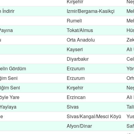
Kırşehir
Neş
İndirir
Izmir/Bergama-Kasikçi
Meh
Rumeli
Meh
Payına
Tokat/Almus
Hüs
u
Orta Anadolu
Zek
Kayseri
Ali
Diyarbakır
Cel
elin Gördüm
Erzurum
Yör
ğim Seni
Erzurum
Orh
iğim Seni
Kırşehir
Neş
öyle Yare
Erzincan
Ali
 Yaylaya
Sivas
Tal
ne
Sivas/Kangal/Mesci Köyü
Yus
Afyon/Dinar
Saf