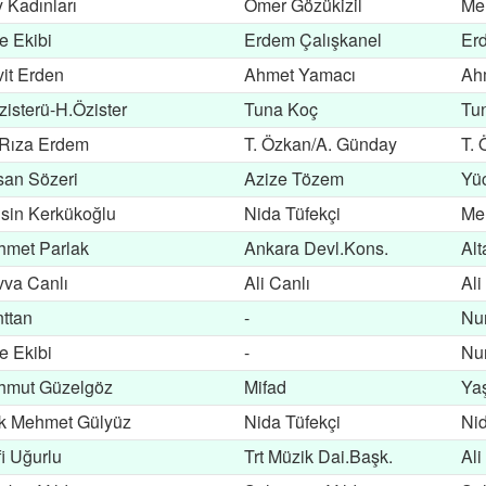
 Kadınları
Ömer Gözükizil
Me
e Ekibi
Erdem Çalışkanel
Er
it Erden
Ahmet Yamacı
Ah
zisterü-H.Özister
Tuna Koç
Tu
 Rıza Erdem
T. Özkan/A. Günday
T.
an Sözeri
Azize Tözem
Yü
sin Kerkükoğlu
Nida Tüfekçi
Me
met Parlak
Ankara Devl.Kons.
Alt
va Canlı
Ali Canlı
Ali
ttan
-
Nur
e Ekibi
-
Nur
hmut Güzelgöz
Mifad
Ya
k Mehmet Gülyüz
Nida Tüfekçi
Nid
fi Uğurlu
Trt Müzik Dai.Başk.
Ali