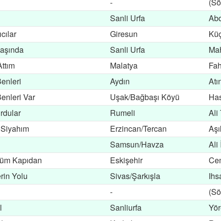
-
(Sö
Sanli Urfa
Abd
cılar
Giresun
Küç
Başında
Sanli Urfa
Ma
Attım
Malatya
Fah
enleri
Aydın
Atı
enleri Var
Uşak/Bağbaşı Köyü
Ha
rdular
Rumeli
Ali
 Siyahım
Erzincan/Tercan
Aşı
Samsun/Havza
Ali
lüm Kapıdan
Eskişehir
Ce
rin Yolu
Sivas/Şarkışla
Ihs
-
(Sö
l
Sanliurfa
Yör