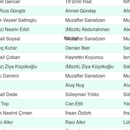
ri Gencer
Trt İzmir Rad.
Ni
 Rıza Güngör
Ahmet Günday
Ah
k Veysel Satiroglu
Muzaffer Sarısözen
Muz
z) Nesrin Erbil
(Müzik) Abdurrahman
Ab
Kızılay
ail Soysal
Muzaffer Sarısözen
Muz
ç Kızlar
Osman İlker
Sey
ail Çoban
Hayrettin Koyuncu
Ism
z) Ziya Küçükoğlu
(Müzik) Ziya Küçükoğlu
Sal
kı Demirci
Muzaffer Sarısözen
Muz
Aluş Nuş
Al
ail Dede
Süleyman Yıldız
Sü
f Top
Can Etili
Ya
k Nesimi Çimen
Ihsan Öztürk
Ihs
i Alkır
Raci Alkır
Lüt