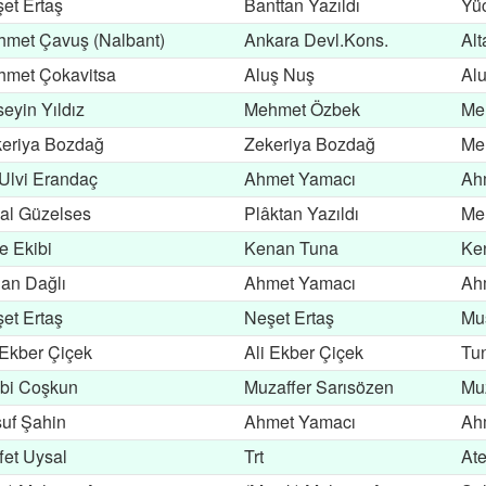
et Ertaş
Banttan Yazıldı
Yü
met Çavuş (Nalbant)
Ankara Devl.Kons.
Alt
met Çokavitsa
Aluş Nuş
Al
eyin Yıldız
Mehmet Özbek
Me
eriya Bozdağ
Zekeriya Bozdağ
Me
 Ulvi Erandaç
Ahmet Yamacı
Ah
al Güzelses
Plâktan Yazıldı
Me
e Ekibi
Kenan Tuna
Ke
an Dağlı
Ahmet Yamacı
Ah
et Ertaş
Neşet Ertaş
Mu
 Ekber Çiçek
Ali Ekber Çiçek
Tun
ibi Coşkun
Muzaffer Sarısözen
Muz
uf Şahin
Ahmet Yamacı
Ah
fet Uysal
Trt
At