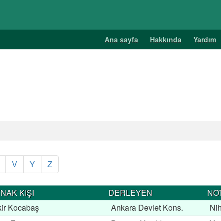
Ana sayfa
Hakkında
Yardım
V
Y
Z
NAK KIŞI
DERLEYEN
NO
ir Kocabaş
Ankara Devlet Kons.
Ni