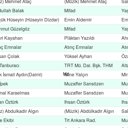
z) Mehmet Ataç
(Müzik) Mehmet Ataç
Sal
ullah Balak
Mifad
Ya
ük Hüseyin (Hüseyin Dizdar)
Emin Aldemir
Em
hmut Güzelgöz
Mifad
Ya
ri Kayahan
Plâktan Yazıldı
Ah
nç Emnalar
Atınç Emnalar
At
san Çolak
Yüksel Ayhan
Öz
 Tanburacı
TRT Mü. Dai. Bşk. THM
Alt
Md.
k İsmail Aydın(Daimi)
Mine Yalçın
Min
 İpek
Muzaffer Sarısözen
Muz
mal Karaelmas
Muzaffer Sarısözen
Muz
an Öztürk
Ihsan Öztürk
Ihs
z) Abdulkadir Algın
(Müzik) Abdülkadir Algın
Sal
e Ekibi
Trt Ankara Rad.
Mu