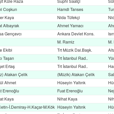
it Küle Raza
Suphi Saatçi
Sü
ni Coşkun
Hamdi Tanses
Tun
er Kaya
Nida Tüfekçi
Nid
t Albayrak
Ahmet Yamacı
Ah
sa Gençavcı
Ankara Devlet Kons.
Ism
M. Ramiz
M.
e Ekibi
Trt Müzik Dai.Başk.
Alt
ı Taşan
Trt İstanbul Rad..
Yü
et Ertaş
Trt İstanbul Rad..
Ha
z) Atakan Çelik
(Müzik) Atakan Çelik
Sal
ül Ahmet
Hüseyin Yaltırık
Hüs
t Erenoğlu
Fuat Erenoğlu
Ne
at Kaya
Nihat Kaya
Ni
etin-İ.Demiray-H.Kaçar-M.Kök
Hüseyin Yaltırık
Hüs