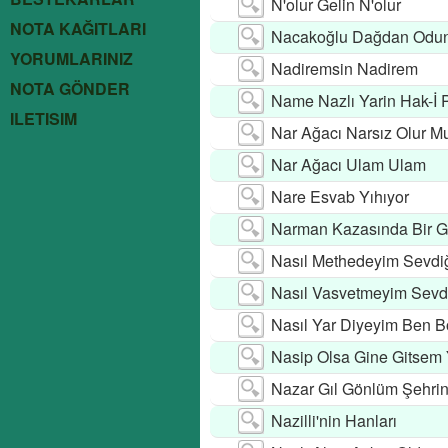
N'olur Gelin N'olur
NOTA KAĞITLARI
Nacakoğlu Dağdan Odun 
YORUMLARINIZ
Nadiremsin Nadirem
NOTA GÖNDER
Name Nazlı Yarin Hak-İ 
ILETISIM
Nar Ağacı Narsız Olur M
Nar Ağacı Ulam Ulam
Nare Esvab Yıhıyor
Narman Kazasında Bir G
Nasıl Methedeyim Sevdi
Nasıl Vasvetmeyim Sevd
Nasıl Yar Diyeyim Ben B
Nasip Olsa Gine Gitsem
Nazar Gıl Gönlüm Şehri
Nazilli'nin Hanları