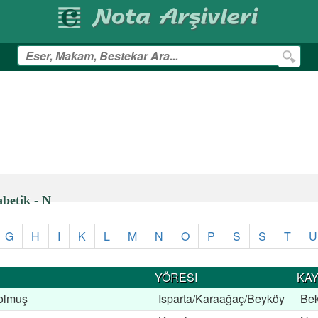
etik - N
G
H
I
K
L
M
N
O
P
S
S
T
U
YÖRESI
KAY
olmuş
Isparta/Karaağaç/Beyköy
Bek