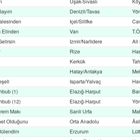
m
Uşak-Sıvaslı
Köy
layım
Denizli/Tavas
Yör
Kalesinden
Içel/Silifke
Cav
 Elinden
Van
T.Ö
elirsin
Izmir/Narlidere
Ali
r
Rize
Has
Kerkük
Tah
Hatay/Antakya
Meh
eşeli
Isparta/Yalvaç
Hav
hbub (1)
Elazığ-Harput
Ban
hbub (12)
Elazığ-Harput
Yör
erem Makı
Sanli Urfa
Ma
net Olduğunu
Orta Anadolu
Âsi
Bülendim
Erzurum
Lüt