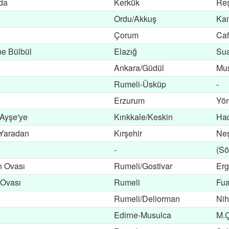
da
Kerkük
Reş
Ordu/Akkuş
Ka
Çorum
Caf
ne Bülbül
Elazığ
Sua
Ankara/Güdül
Mu
Rumeli-Üsküp
-
Erzurum
Yör
 Ayşe'ye
Kırıkkale/Keskin
Hac
 Yaradan
Kırşehir
Neş
-
(Sö
n Ovası
Rumeli/Gostivar
Erg
 Ovası
Rumeli
Fua
Rumeli/Deliorman
Nih
Edirne-Musulca
M.Ç