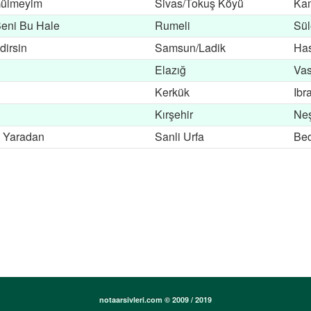
Gülmeyim
Sivas/Tokuş Köyü
Kam
Beni Bu Hale
Rumeli
Sü
dirsin
Samsun/Ladik
Ha
Elazığ
Vas
Kerkük
Ibr
Kırşehir
Neş
i Yaradan
Sanli Urfa
Bed
notaarsivleri.com © 2009 / 2019