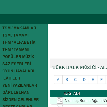
TSM / MAKAMLAR
TSM / TAMAMI
THM / ALFABETİK
THM / TAMAMI
POPÜLER MÜZİK
SAZ ESERLERİ
TÜRK HALK MÜZİĞİ / Alfab
OYUN HAVALARI
ILÂHILER
A
B
C
D
E
F
YENİ YAZILANLAR
DÂRULELHAN
EZGI ADI
SİZDEN GELENLER
N'olmuş Benim Ağam N'
BESTEKÂRLAR