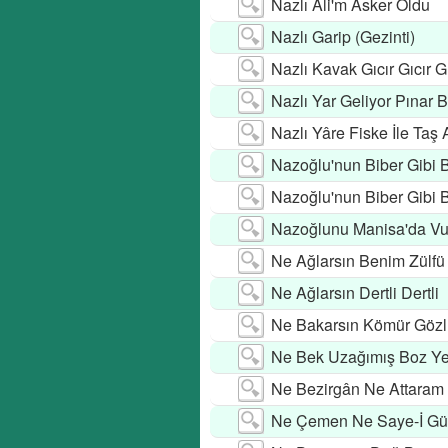
Nazlı Ali'm Asker Oldu
Nazlı Garip (Gezinti)
Nazlı Kavak Gıcır Gıcır Gı
Nazlı Yar Geliyor Pınar 
Nazlı Yâre Fiske İle Taş 
Nazoğlu'nun Biber Gibi B
Nazoğlu'nun Biber Gibi B
Nazoğlunu Manisa'da Vu
Ne Ağlarsın Benim Zülfü
Ne Ağlarsın Dertli Dertli
Ne Bakarsın Kömür Göz
Ne Bek Uzağımış Boz Ye
Ne Bezirgân Ne Attaram
Ne Çemen Ne Saye-İ Gü