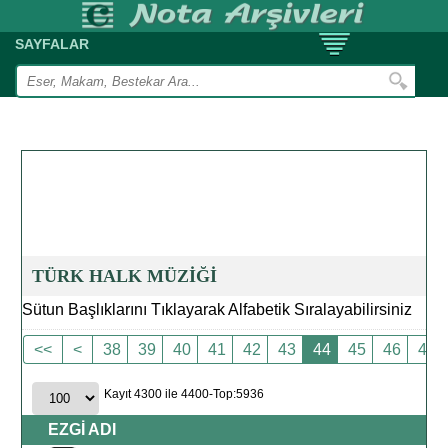
SAYFALAR
TÜRK HALK MÜZİĞİ
Sütun Başlıklarını Tıklayarak Alfabetik Sıralayabilirsiniz
<<
<
38
39
40
41
42
43
44
45
46
47
Kayıt 4300 ile 4400-Top:5936
EZGİ ADI