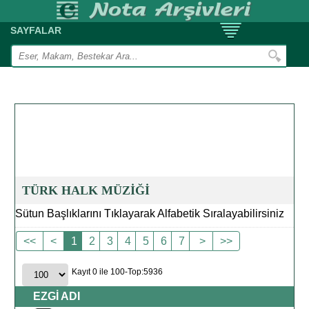
SAYFALAR
TÜRK HALK MÜZİĞİ
Sütun Başlıklarını Tıklayarak Alfabetik Sıralayabilirsiniz
<<
<
1
2
3
4
5
6
7
>
>>
Kayıt 0 ile 100-Top:5936
EZGİ ADI