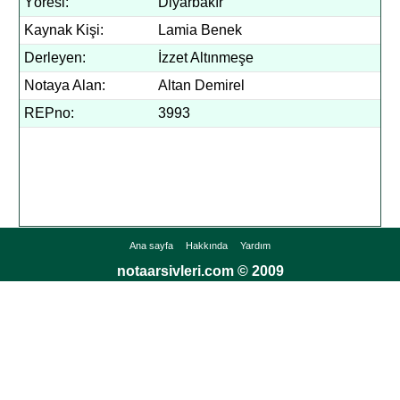
Yöresi:
Diyarbakır
Kaynak Kişi:
Lamia Benek
Derleyen:
İzzet Altınmeşe
Notaya Alan:
Altan Demirel
REPno:
3993
Ana sayfa
Hakkında
Yardım
notaarsivleri.com © 2009