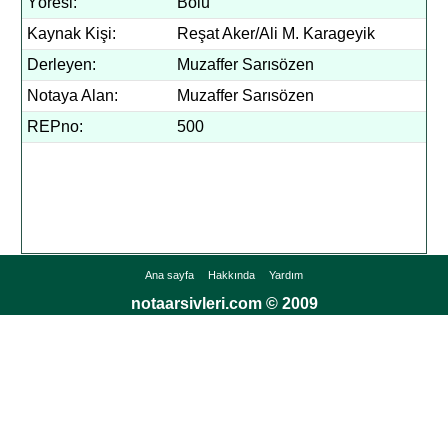
Yöresi:
Bolu
Kaynak Kişi:
Reşat Aker/Ali M. Karageyik
Derleyen:
Muzaffer Sarısözen
Notaya Alan:
Muzaffer Sarısözen
REPno:
500
Ana sayfa
Hakkında
Yardım
notaarsivleri.com © 2009