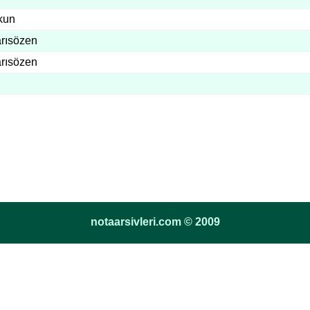
kun
arısözen
arısözen
notaarsivleri.com © 2009