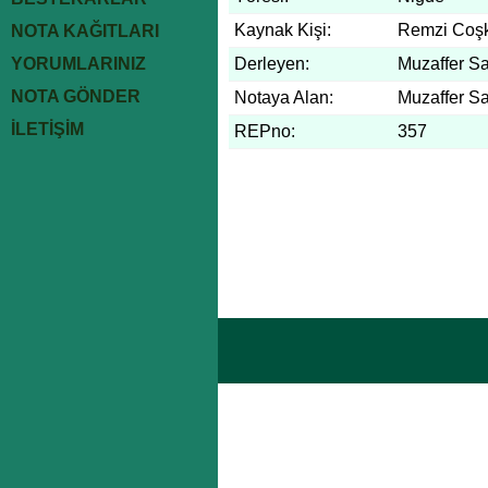
Kaynak Kişi:
Remzi Coş
NOTA KAĞITLARI
YORUMLARINIZ
Derleyen:
Muzaffer S
NOTA GÖNDER
Notaya Alan:
Muzaffer S
İLETİŞİM
REPno:
357