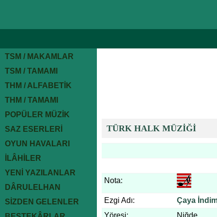
TSM / MAKAMLAR
TSM / TAMAMI
THM / ALFABETİK
THM / TAMAMI
POPÜLER MÜZİK
TÜRK HALK MÜZİĞİ
SAZ ESERLERİ
OYUN HAVALARI
İLÂHİLER
YENİ YAZILANLAR
Nota:
DÂRULELHAN
Ezgi Adı:
Çaya İndi
SİZDEN GELENLER
Yöresi:
Niğde
BESTEKÂRLAR