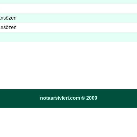
arısözen
arısözen
notaarsivleri.com © 2009