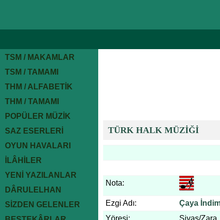
TSM / MAKAMLAR
TSM / TAMAMI
THM / ALFABETİK
THM / TAMAMI
POPÜLER MÜZİK
TÜRK HALK MÜZİĞİ
SAZ ESERLERİ
OYUN HAVALARI
İLÂHİLER
YENİ YAZILANLAR
Nota:
DÂRULELHAN
Ezgi Adı:
Çaya İndim
SİZDEN GELENLER
Yöresi:
Sivas/Zara
BESTEKÂRLAR