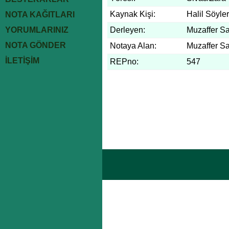
Kaynak Kişi:
Halil Söyler
NOTA KAĞITLARI
YORUMLARINIZ
Derleyen:
Muzaffer S
NOTA GÖNDER
Notaya Alan:
Muzaffer S
İLETİŞİM
REPno:
547