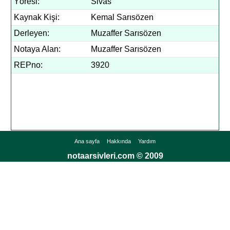
Yöresi:
Sivas
Kaynak Kişi:
Kemal Sarısözen
Derleyen:
Muzaffer Sarısözen
Notaya Alan:
Muzaffer Sarısözen
REPno:
3920
Ana sayfa
Hakkında
Yardım
notaarsivleri.com © 2009