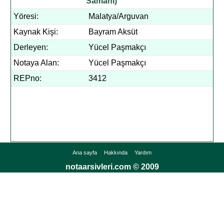
Samahı)
Yöresi:
Malatya/Arguvan
Kaynak Kişi:
Bayram Aksüt
Derleyen:
Yücel Paşmakçı
Notaya Alan:
Yücel Paşmakçı
REPno:
3412
Ana sayfa
Hakkında
Yardım
notaarsivleri.com © 2009