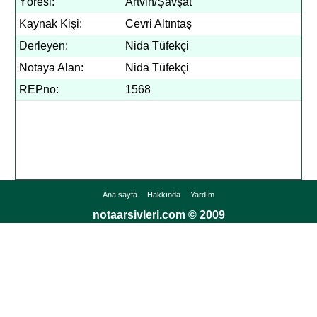
Yöresi:
Artvin/Şavşat
Kaynak Kişi:
Cevri Altıntaş
Derleyen:
Nida Tüfekçi
Notaya Alan:
Nida Tüfekçi
REPno:
1568
Ana sayfa
Hakkında
Yardım
notaarsivleri.com © 2009