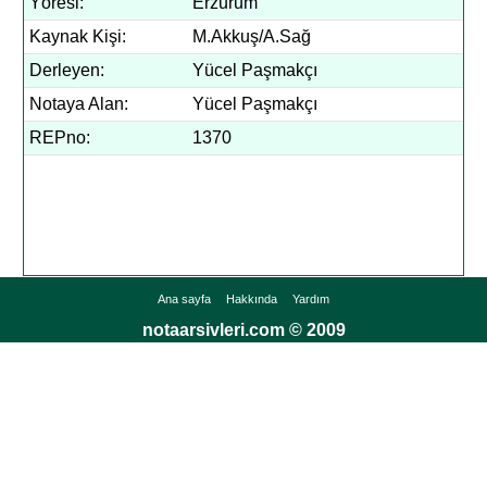
Yöresi:
Erzurum
Kaynak Kişi:
M.Akkuş/A.Sağ
Derleyen:
Yücel Paşmakçı
Notaya Alan:
Yücel Paşmakçı
REPno:
1370
Ana sayfa
Hakkında
Yardım
notaarsivleri.com © 2009