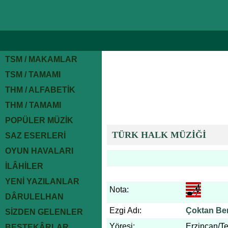
TSM / MAKAMLAR
TSM / TAMAMI
THM / ALFABETİK
THM / TAMAMI
POPÜLER MÜZİK
TÜRK HALK MÜZİĞİ
SAZ ESERLERİ
OYUN HAVALARI
İLÂHİLER
YENİ YAZILANLAR
Nota:
DÂRULELHAN
Ezgi Adı:
Çoktan Beri
SİZDEN GELENLER
Yöresi:
Erzincan/T
BESTEKÂRLAR