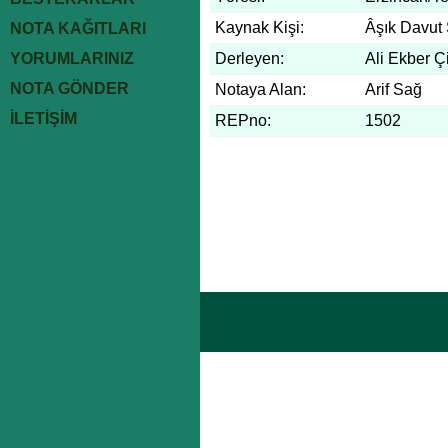
Kaynak Kişi:
Âşık Davut 
NOTA KAĞITLARI
YORUMLARINIZ
Derleyen:
Ali Ekber Ç
NOTA GÖNDER
Notaya Alan:
Arif Sağ
İLETİŞİM
REPno:
1502