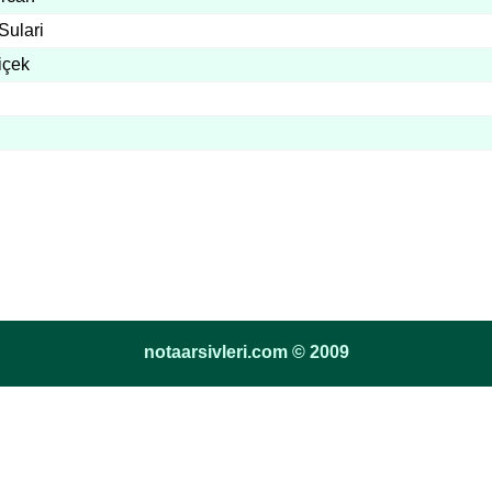
Sulari
içek
notaarsivleri.com © 2009