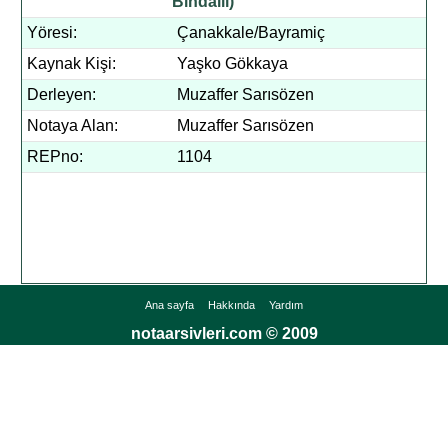
Bindallı)
Yöresi:
Çanakkale/Bayramiç
Kaynak Kişi:
Yaşko Gökkaya
Derleyen:
Muzaffer Sarısözen
Notaya Alan:
Muzaffer Sarısözen
REPno:
1104
Ana sayfa
Hakkında
Yardım
notaarsivleri.com © 2009