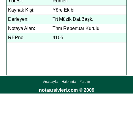
Yöresi:
Rumeli
Kaynak Kişi:
Yöre Ekibi
Derleyen:
Trt Müzik Dai.Başk.
Notaya Alan:
Thm Repertuar Kurulu
REPno:
4105
Ana sayfa
Hakkında
Yardım
notaarsivleri.com © 2009