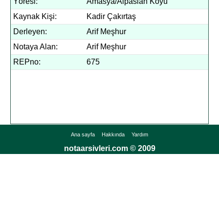
Yöresi:
Amasya/Alpaslan Köyü
Kaynak Kişi:
Kadir Çakırtaş
Derleyen:
Arif Meşhur
Notaya Alan:
Arif Meşhur
REPno:
675
Ana sayfa
Hakkında
Yardım
notaarsivleri.com © 2009