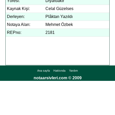
Yöresi:
Diyarbakır
Kaynak Kişi:
Celal Güzelses
Derleyen:
Plâktan Yazıldı
Notaya Alan:
Mehmet Özbek
REPno:
2181
Ana sayfa
Hakkında
Yardım
notaarsivleri.com © 2009