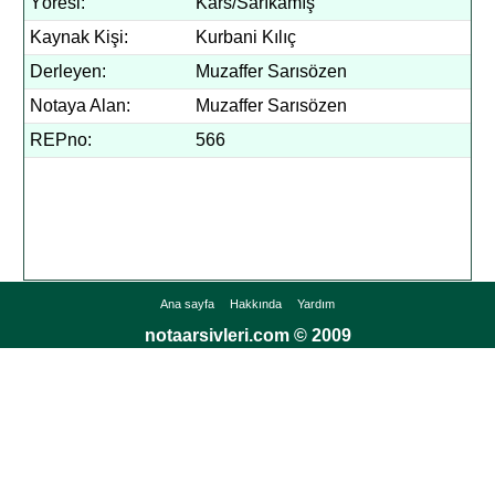
Yöresi:
Kars/Sarıkamış
Kaynak Kişi:
Kurbani Kılıç
Derleyen:
Muzaffer Sarısözen
Notaya Alan:
Muzaffer Sarısözen
REPno:
566
Ana sayfa
Hakkında
Yardım
notaarsivleri.com © 2009