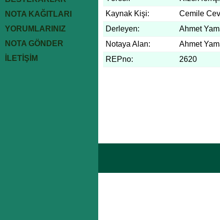
Kaynak Kişi:
Cemile Cev
NOTA KAĞITLARI
YORUMLARINIZ
Derleyen:
Ahmet Yam
NOTA GÖNDER
Notaya Alan:
Ahmet Yam
İLETİŞİM
REPno:
2620