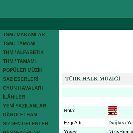
TSM / MAKAMLAR
TSM / TAMAMI
THM / ALFABETİK
THM / TAMAMI
POPÜLER MÜZİK
TÜRK HALK MÜZİĞİ
SAZ ESERLERİ
OYUN HAVALARI
İLÂHİLER
YENİ YAZILANLAR
Nota:
DÂRULELHAN
Ezgi Adı:
Dağlara Ya
SİZDEN GELENLER
Yöresi:
Rize/Hemş
BESTEKÂRLAR