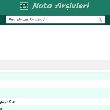
ğayi Kar
in