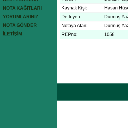
Kaynak Kişi:
Hasan Hüse
NOTA KAĞITLARI
YORUMLARINIZ
Derleyen:
Durmuş Yaz
NOTA GÖNDER
Notaya Alan:
Durmuş Yaz
İLETİŞİM
REPno:
1058