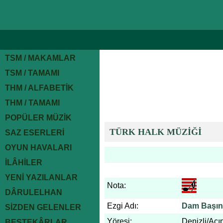
TSM / MAKAMLAR
TSM / TAMAMI
THM / ALFABETİK
THM / TAMAMI
POPÜLER MÜZİK
TÜRK HALK MÜZİĞİ
SAZ ESERLERİ
OYUN HAVALARI
İLÂHİLER
YENİ YAZILANLAR
Nota:
DÂRULELHAN
Ezgi Adı:
Dam Başın
SİZDEN GELENLER
Yöresi:
Denizli/Ac
BESTEKÂRLAR