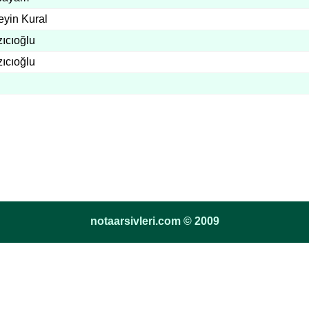
yin Kural
ıcıoğlu
ıcıoğlu
notaarsivleri.com © 2009