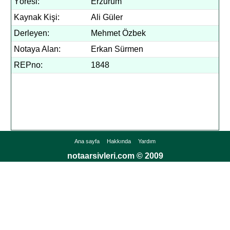
Yöresi:
Erzurum
Kaynak Kişi:
Ali Güler
Derleyen:
Mehmet Özbek
Notaya Alan:
Erkan Sürmen
REPno:
1848
Ana sayfa
Hakkında
Yardım
notaarsivleri.com © 2009