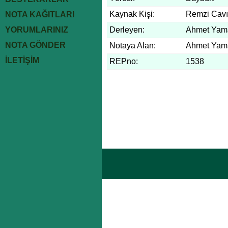
Kaynak Kişi:
Remzi Cavı
NOTA KAĞITLARI
YORUMLARINIZ
Derleyen:
Ahmet Yam
NOTA GÖNDER
Notaya Alan:
Ahmet Yam
İLETİŞİM
REPno:
1538