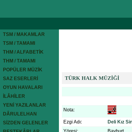
TSM / MAKAMLAR
TSM / TAMAMI
THM / ALFABETİK
THM / TAMAMI
POPÜLER MÜZİK
TÜRK HALK MÜZİĞİ
SAZ ESERLERİ
OYUN HAVALARI
İLÂHİLER
YENİ YAZILANLAR
Nota:
DÂRULELHAN
Ezgi Adı:
Deli Kız Si
SİZDEN GELENLER
Yöresi:
Bayburt
BESTEKÂRLAR