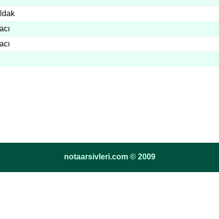
ldak
acı
acı
notaarsivleri.com © 2009