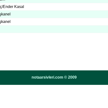
oç/Ender Kasal
şkanel
şkanel
notaarsivleri.com © 2009