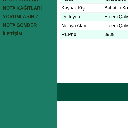
Kaynak Kişi:
Bahattin K
NOTA KAĞITLARI
YORUMLARINIZ
Derleyen:
Erdem Çalı
NOTA GÖNDER
Notaya Alan:
Erdem Çalı
İLETİŞİM
REPno:
3938