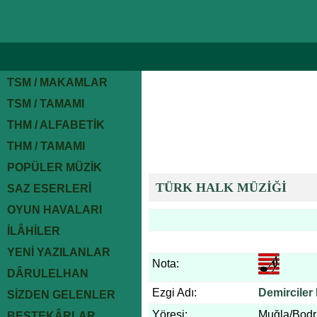
TSM / MAKAMLAR
TSM / TAMAMI
THM / ALFABETİK
THM / TAMAMI
POPÜLER MÜZİK
TÜRK HALK MÜZİĞİ
SAZ ESERLERİ
OYUN HAVALARI
İLÂHİLER
YENİ YAZILANLAR
Nota:
DÂRULELHAN
Ezgi Adı:
Demirciler
SİZDEN GELENLER
Yöresi:
Muğla/Bod
BESTEKÂRLAR