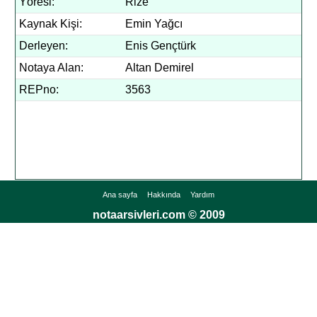
Yöresi:
Rize
Kaynak Kişi:
Emin Yağcı
Derleyen:
Enis Gençtürk
Notaya Alan:
Altan Demirel
REPno:
3563
Ana sayfa
Hakkında
Yardım
notaarsivleri.com © 2009