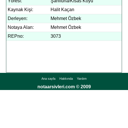
Yöresi:
Şanlıurfa/Kısas Köyü
Kaynak Kişi:
Halit Kaçan
Derleyen:
Mehmet Özbek
Notaya Alan:
Mehmet Özbek
REPno:
3073
Ana sayfa
Hakkında
Yardım
notaarsivleri.com © 2009