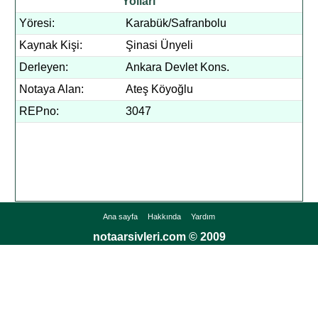
Yolları
Yöresi:
Karabük/Safranbolu
Kaynak Kişi:
Şinasi Ünyeli
Derleyen:
Ankara Devlet Kons.
Notaya Alan:
Ateş Köyoğlu
REPno:
3047
Ana sayfa
Hakkında
Yardım
notaarsivleri.com © 2009